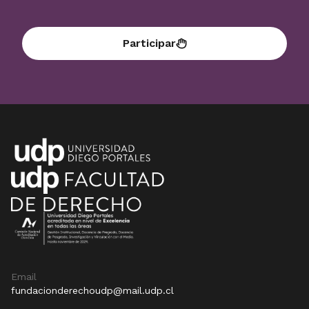
Participar
Email
fundacionderechoudp@mail.udp.cl