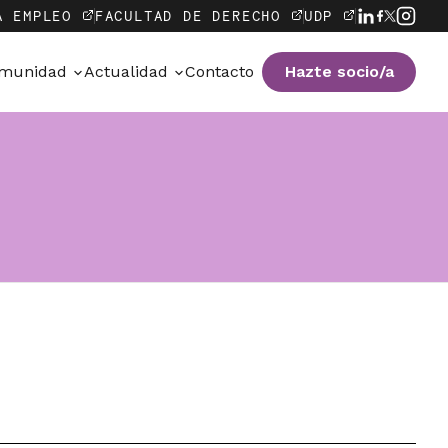
A EMPLEO
FACULTAD DE DERECHO
UDP
munidad
Actualidad
Contacto
Hazte socio/a