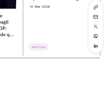
10 Mar 2026
re
agli
DP:
 de que
ose
oso”
NOTICIAS