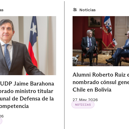
as
Noticias
Alumni Roberto Ruiz 
nombrado cónsul gene
 UDP Jaime Barahona
Chile en Bolivia
rado ministro titular
bunal de Defensa de la
27 May 2026
Competencia
NOTICIAS
26