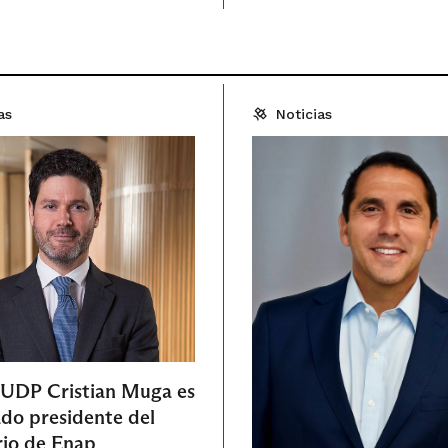
as
Noticias
 UDP Cristian Muga es
o presidente del
rio de Enap