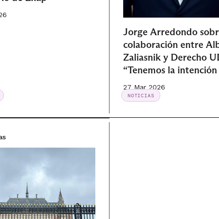
26
Jorge Arredondo sob
colaboración entre Alb
Zaliasnik y Derecho U
“Tenemos la intención
continúe consolidánd
27 Mar 2026
como un círculo virtu
NOTICIAS
as